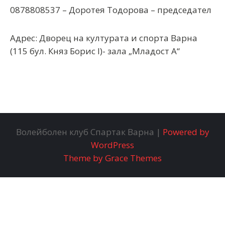
0878808537 – Доротея Тодорова – председател
Адрес: Дворец на културата и спорта Варна
(115 бул. Княз Борис I)- зала „Младост А“
Волейболен клуб Спартак Варна |
Powered by
WordPress
Theme by Grace Themes