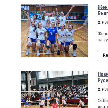
Женс
Бълг
PU
Женс
на к
Re
Нови
Рус
PU
Отбо
ден,