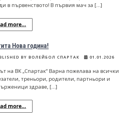
ди в първенството! В първия мач за […]
ad more...
ита Нова година!
BLISHED BY ВОЛЕЙБОЛ СПАРТАК
01.01.2026
ът на ВК „Спартак“ Варна пожелава на всички
езатели, треньори, родители, партньори и
ърженици здраве, […]
ad more...