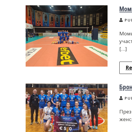
Моми
PU
Моми
учас
[…]
Re
Брон
PU
През
женс