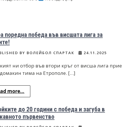
а поредна победа във висшата лига за
ите!
BLISHED BY ВОЛЕЙБОЛ СПАРТАК
24.11.2025
кият ни отбор във втори кръг от висша лига прие
 домакин тима на Етрополе. […]
ad more...
йките до 20 години с победа и загуба в
жавното първенство