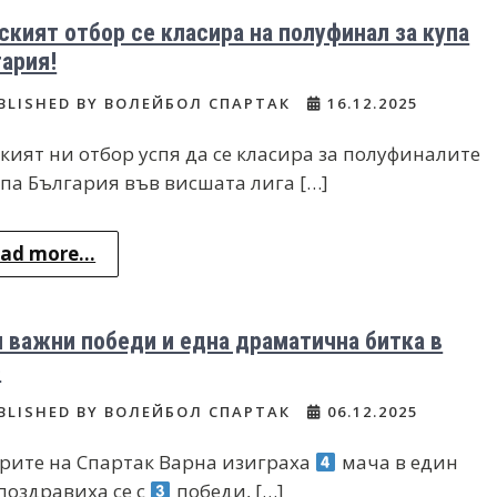
кият отбор се класира на полуфинал за купа
ария!
BLISHED BY ВОЛЕЙБОЛ СПАРТАК
16.12.2025
кият ни отбор успя да се класира за полуфиналите
упа България във висшата лига […]
ad more...
 важни победи и една драматична битка в
е
BLISHED BY ВОЛЕЙБОЛ СПАРТАК
06.12.2025
рите на Спартак Варна изиграха
мача в един
 поздравиха се с
победи, […]