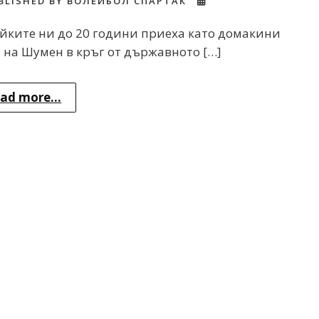
BLISHED BY ВОЛЕЙБОЛ СПАРТАК
йките ни до 20 години приеха като домакини
 на Шумен в кръг от държавното […]
ad more...