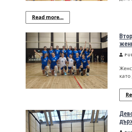
Read more...
Втор
жен
PU
Женс
като
Re
Дево
дър