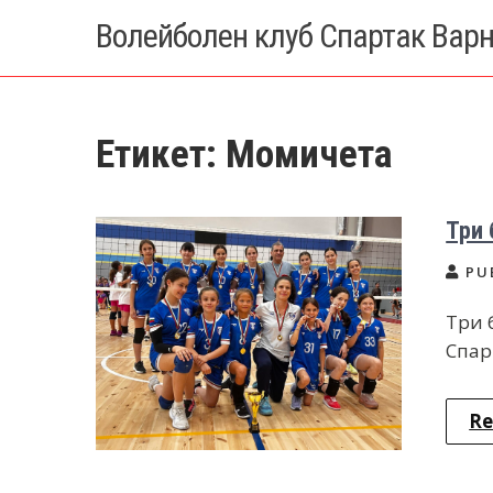
Skip
Волейболен клуб Спартак Вар
to
content
Етикет:
Момичета
Три 
PU
Три 
Спар
Re