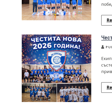
побе
Re
Чест
PU
Екип
съст
прив
Re