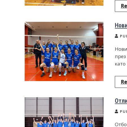
Re
Нови
PU
Нови
през
като 
Re
Отли
PU
Отбо