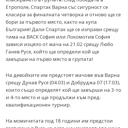
Етрополе, Спартак Варна със сигурност се
класира за финалната четворка и отново ще се
бори за първото място, както на купа
България! Дали Спартак ще се изправи срещу
тима на ВАСК София или Локомотив София
зависи изцяло от мача на 21.02 срещу Любо
Ганев Русе, който ще определи кой ще
завърши на първо място в групата!
На девойките им предстоят мачове във Варна
срещу Дунав Русе (04.03) и Добруджа 07 (17.03),
които също определят кой ще завърши на 3-то
и 4-то място и ще продължи към пред-
квалификационен турнир.
На момичетата под 18 години им предстои