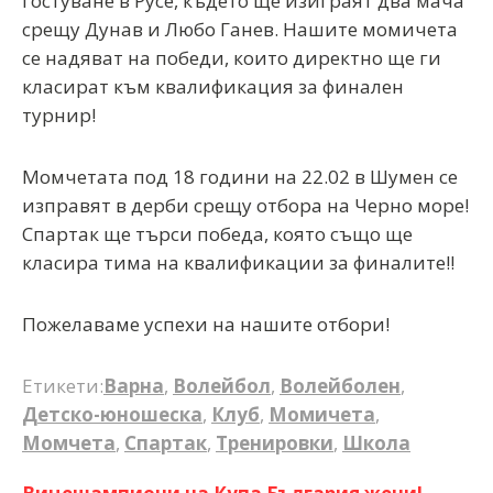
гостуване в Русе, където ще изиграят два мача
срещу Дунав и Любо Ганев. Нашите момичета
се надяват на победи, които директно ще ги
класират към квалификация за финален
турнир!
Момчетата под 18 години на 22.02 в Шумен се
изправят в дерби срещу отбора на Черно море!
Спартак ще търси победа, която също ще
класира тима на квалификации за финалите!!
Пожелаваме успехи на нашите отбори!
Етикети:
Варна
,
Волейбол
,
Волейболен
,
Детско-юношеска
,
Клуб
,
Момичета
,
Момчета
,
Спартак
,
Тренировки
,
Школа