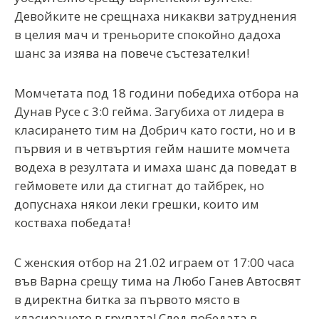
Девойките не срещнаха никакви затруднения
в целия мач и треньорите спокойно дадоха
шанс за изява на повече състезателки!
Момчетата под 18 години победиха отбора на
Дунав Русе с 3:0 гейма. Загубиха от лидера в
класирането тим на Добрич като гости, но и в
първия и в четвъртия гейм нашите момчета
водеха в резултата и имаха шанс да поведат в
геймовете или да стигнат до тайбрек, но
допуснаха някои леки грешки, които им
костваха победата!
С женския отбор на 21.02 играем от 17:00 часа
във Варна срещу тима на Любо Ганев Автосвят
в директна битка за първото място в
класирането в групата! След победата в