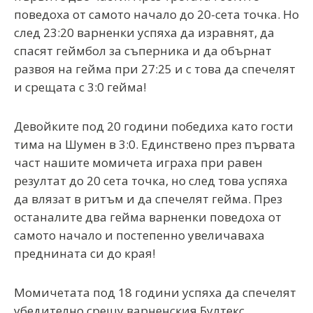
поведоха от самото начало до 20-сета точка. Но
след 23:20 варненки успяха да изравнят, да
спасят геймбол за съперника и да обърнат
развоя на гейма при 27:25 и с това да спечелят
и срещата с 3:0 гейма!
Девойките под 20 години победиха като гости
тима на Шумен в 3:0. Единствено през първата
част нашите момичета играха при равен
резултат до 20 сета точка, но след това успяха
да влязат в ритъм и да спечелят гейма. През
останалите два гейма варненки поведоха от
самото начало и постепенно увеличаваха
преднината си до края!
Момичетата под 18 години успяха да спечелят
убедително срещу варненския Бултекс.