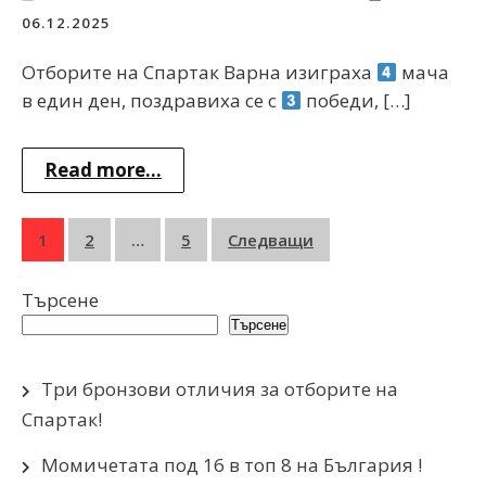
06.12.2025
Отборите на Спартак Варна изиграха
мача
в един ден, поздравиха се с
победи, […]
Read more...
Разделяне
1
2
…
5
Следващи
на
Търсене
публикациите
Търсене
на
страници
Три бронзови отличия за отборите на
Спартак!
Момичетата под 16 в топ 8 на България !