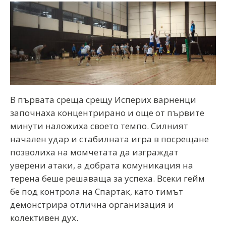
В първата среща срещу Исперих варненци
започнаха концентрирано и още от първите
минути наложиха своето темпо. Силният
начален удар и стабилната игра в посрещане
позволиха на момчетата да изграждат
уверени атаки, а добрата комуникация на
терена беше решаваща за успеха. Всеки гейм
бе под контрола на Спартак, като тимът
демонстрира отлична организация и
колективен дух.