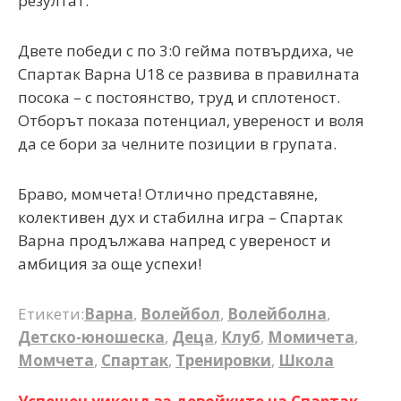
резултат.
Двете победи с по 3:0 гейма потвърдиха, че
Спартак Варна U18 се развива в правилната
посока – с постоянство, труд и сплотеност.
Отборът показа потенциал, увереност и воля
да се бори за челните позиции в групата.
Браво, момчета! Отлично представяне,
колективен дух и стабилна игра – Спартак
Варна продължава напред с увереност и
амбиция за още успехи!
Етикети:
Варна
,
Волейбол
,
Волейболна
,
Детско-юношеска
,
Деца
,
Клуб
,
Момичета
,
Момчета
,
Спартак
,
Тренировки
,
Школа